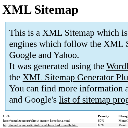
XML Sitemap
This is a XML Sitemap which is
engines which follow the XML S
Google and Yahoo.
It was generated using the
Word
the
XML Sitemap Generator Plu
You can find more information
and Google's
list of sitemap pr
URL
Priority
Change
http://samdizajner.ru/elitnyj-interer-kottedzha.html
60%
Month
http://samdizajner.ru/kottedzh-v-klassicheskom-stile.html
60%
Month