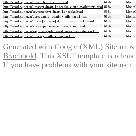
http://samdizajner.ru/kottedzh-v-stile-loft.html
60%
Month
http://samdizajner.ru/krasivyj-dizajn-kottedzha-v-stile-modernizm.html
60%
Month
http://samdizajner.ru/sovremennyj-dizajn-kottedzha.html
60%
Month
http://samdizajner.ru/derevyannyj-domik-v-stile-kantri.html
60%
Month
http://samdizajner.ru/bolshoj-chastnyj-dom-v-santa-monika.html
60%
Month
http://samdizajner.ru/krasivyj-chastnyj-dom-v-ispanii.html
60%
Month
http://samdizajner.ru/zagorodnyj-dom-v-stile-dekonstruktivizm.html
60%
Month
http://samdizajner.ru/krasivaya-villa-v-majami.html
60%
Month
Generated with
Google (XML) Sitemaps G
Brachhold
. This XSLT template is releas
If you have problems with your sitemap p