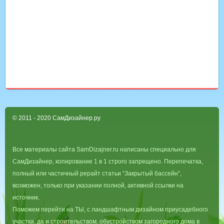
© 2011 - 2020 СамДизайнер.ру
Все материалы сайта SamDizajner.ru написаны специально для
СамДизайнер, копирование 1 в 1 строго запрещено. Перепечатка,
полный или частичный рерайт статьи “Закрытый бассейн”,
возможен, только при указании полной, активной ссылки на
источник.
Поможем перейти на ТЫ, с ландшафтным дизайном приусадебного
участка, да и строительством, обустройством загородного дома в