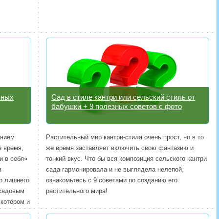
чных
Сад в стиле кантри или сельский стиль от
бабушки + 9 полезных советов с фото
ением
Растительный мир кантри-стиля очень прост, но в то
е время,
же время заставляет включить свою фантазию и
и в себя»
тонкий вкус. Что бы вся композиция сельского кантри
в
сада гармонировала и не выглядела нелепой,
го лишнего
ознакомьтесь с 9 советами по созданию его
 садовым
растительного мира!
 котором и