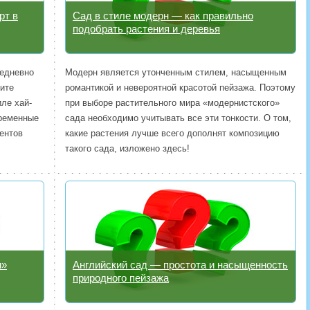
рт в
Сад в стиле модерн — как правильно
подобрать растения и деревья
жедневно
Модерн является утонченным стилем, насыщенным
ите
романтикой и невероятной красотой пейзажа. Поэтому
иле хай-
при выборе растительного мира «модернистского»
временные
сада необходимо учитывать все эти тонкости. О том,
ентов
какие растения лучше всего дополнят композицию
такого сада, изложено здесь!
м»
Английский сад — простота и насыщенность
природного пейзажа