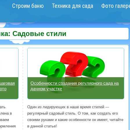
Строим баню
Техника для сада
Фото галер
ка: Садовые стили
шаговая
Особенности создания регулярного сада на
ото
дачном участке
ать
Один из лидирующих в наше время стилей —
влена в
регулярный садовый стиль. О том, как создать его
иваем
своими руками и какие особенности он имеет, читайте
ормления
в данной статье!