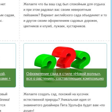
 нет
Желаете что бы ваш сад был спокойным для отдыха
и при этом радовал вас своим невероятным
ым садам,
пейзажем? Вариант английского сада объединяет и то
с.
и другое своим оформлением садовых дорожек,
цветников и клумб, лужаек, кустарников.
ой,
Оформление сада в стиле «Новой волны»,
ками +
все о растениях, составляющих композицию
довый
Желаете создать сад, похожий на кусочек
блема!
естественной природы? Уникальная идея от
ется
знаменитого дизайнера Пита Удольфа будет вам «по
к
душе»!