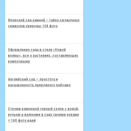
Японский сад камней – тайна загадочных
символов природы +38 фото
Оформление сада в стиле «Новой
волны», все о растениях, составляющих
композицию
Английский сад — простота и
насыщенность природного пейзажа
Строим каменный горный склон с водой,
ручьем и валунами в саду своими руками
+ 100 фото идей