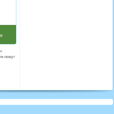
ми
во
ов,придут