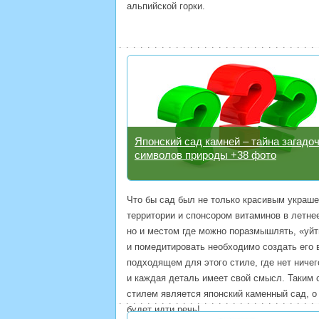
альпийской горки.
Японский сад камней – тайна загадо
символов природы +38 фото
Что бы сад был не только красивым украш
территории и спонсором витаминов в летне
но и местом где можно поразмышлять, «уйт
и помедитировать необходимо создать его 
подходящем для этого стиле, где нет ниче
и каждая деталь имеет свой смысл. Таким
стилем является японский каменный сад, о
будет идти речь!