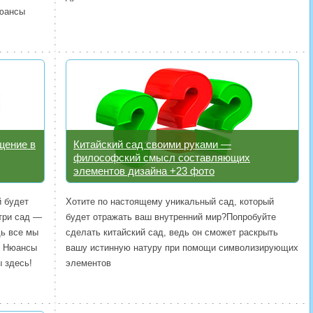
Нюансы
щение в
Китайский сад своими руками —
философский смысл составляющих
элементов дизайна +23 фото
й будет
Хотите по настоящему уникальный сад, который
три сад —
будет отражать ваш внутренний мир?Попробуйте
дь все мы
сделать китайский сад, ведь он сможет раскрыть
. Нюансы
вашу истинную натуру при помощи символизирующих
 здесь!
элементов