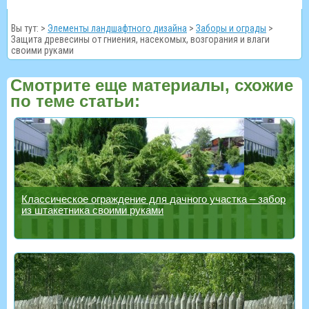
Вы тут: >
Элементы ландшафтного дизайна
>
Заборы и ограды
>
Защита древесины от гниения, насекомых, возгорания и влаги
своими руками
Смотрите еще материалы, схожие
по теме статьи:
Классическое ограждение для дачного участка – забор
из штакетника своими руками