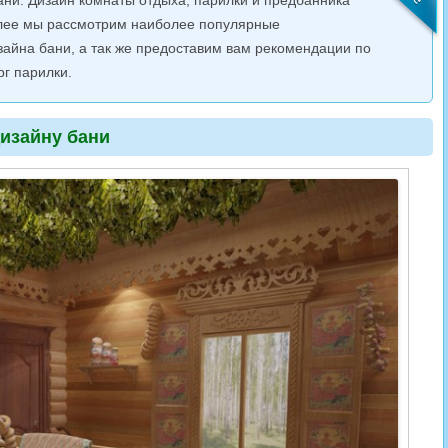
ани. Дизайн комнаты отдыха, парилки и предбанника
алее мы рассмотрим наиболее популярные
зайна бани, а так же предоставим вам рекомендации по
г парилки.
изайну бани