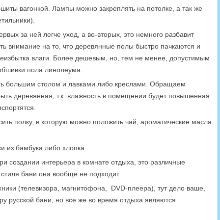
бшиты вагонкой. Лампы можно закреплять на потолке, а так же
етильники).
ервых за ней легче уход, а во-вторых, это немного разбавит
ить внимание на то, что деревянные полы быстро пачкаются и
еизбытка влаги. Более дешевым, но, тем не менее, допустимым
обшивки пола линолеума.
ть большим столом и лавками либо креслами. Обращаем
быть деревянная, т.к. влажность в помещении будет повышенная
испортятся.
ить полку, в которую можно положить чай, ароматические масла
и из бамбука либо хлопка.
при создании интерьера в комнате отдыха, это различные
о стиля бани она вообще не подходит.
хники (телевизора, магнитофона, DVD-плеера), тут дело ваше,
ру русской бани, но все же во время отдыха являются