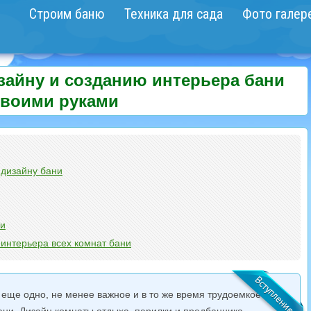
Строим баню
Техника для сада
Фото галер
зайну и созданию интерьера бани
своими руками
дизайну бани
ни
интерьера всех комнат бани
 еще одно, не менее важное и в то же время трудоемкое