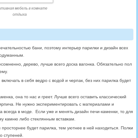
ативная мебель в комнате
отдыха
ечательностью бани, поэтому интерьер парилки и дизайн всех
родуманным.
есомненно, дерево, лучше всего доска вагонка. Обязательно пол
ему.
включать в себя ведро с водой и черпак, без них парилка будет
менка, она то нас и греет. Лучше всего оставить классический
кирпича. Не нужно экспериментировать с материалами и
а всегда в моде. Если уже и менять дизайн печи-каменки, то для
му камню либо стеклянным вставкам.
просторнее будет парилка, тем уютнее в ней находиться. Полки
о ступеней.