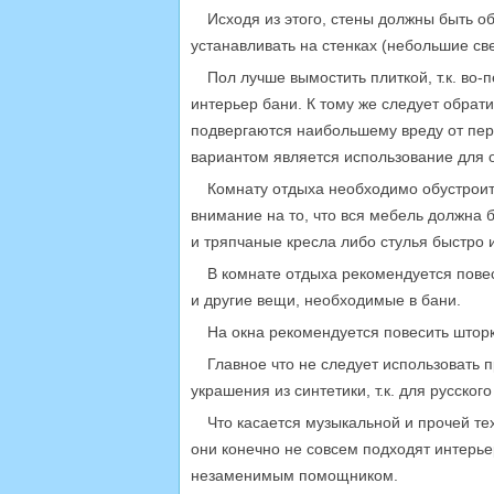
Исходя из этого, стены должны быть о
устанавливать на стенках (небольшие св
Пол лучше вымостить плиткой, т.к. во-п
интерьер бани. К тому же следует обрат
подвергаются наибольшему вреду от пер
вариантом является использование для 
Комнату отдыха необходимо обустрои
внимание на то, что вся мебель должна 
и тряпчаные кресла либо стулья быстро 
В комнате отдыха рекомендуется повес
и другие вещи, необходимые в бани.
На окна рекомендуется повесить шторк
Главное что не следует использовать 
украшения из синтетики, т.к. для русског
Что касается музыкальной и прочей те
они конечно не совсем подходят интерье
незаменимым помощником.