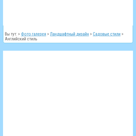
Вы тут: >
Фото галерея
>
Ландшафтный дизайн
>
Садовые стили
>
Английский стиль