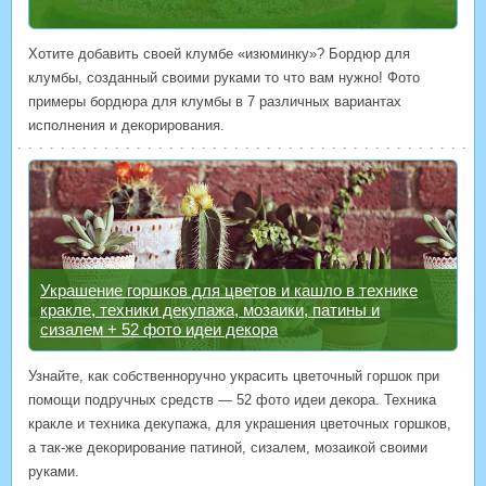
Хотите добавить своей клумбе «изюминку»? Бордюр для
клумбы, созданный своими руками то что вам нужно! Фото
примеры бордюра для клумбы в 7 различных вариантах
исполнения и декорирования.
Украшение горшков для цветов и кашло в технике
кракле, техники декупажа, мозаики, патины и
сизалем + 52 фото идеи декора
Узнайте, как собственноручно украсить цветочный горшок при
помощи подручных средств — 52 фото идеи декора. Техника
кракле и техника декупажа, для украшения цветочных горшков,
а так-же декорирование патиной, сизалем, мозаикой своими
руками.