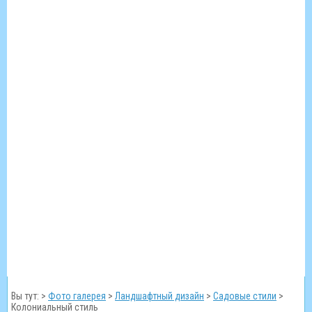
Вы тут: >
Фото галерея
>
Ландшафтный дизайн
>
Садовые стили
>
Колониальный стиль