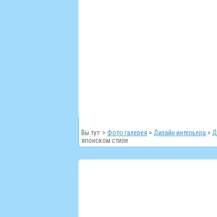
Вы тут: >
Фото галерея
>
Дизайн интерьера
>
Д
японском стиле