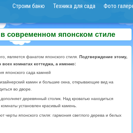
Строим баню
Техника для сада
Фото галер
 в современном японском стиле
его, является фанатом японского стиля.
Подтверждение этому,
 всех комнатах коттеджа, а именно:
я японского сада камней
дизайнерский камин и большие окна, открывающие вид на
диться во дворе.
 дополняет деревянный столик. Над кроватью находиться
у комнаты установлен красивый камень.
ют черты японского стиля: гармония светлого дерева и белых