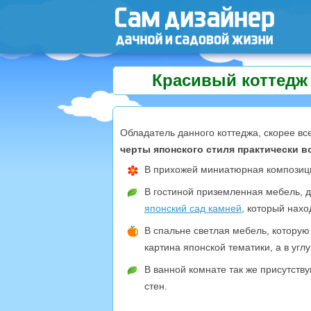
Красивый коттедж
Обладатель данного коттеджа, скорее вс
черты японского стиля практически во
В прихожей миниатюрная композици
В гостиной приземленная мебель, 
японский сад камней
, который нахо
В спальне светлая мебель, которую
картина японской тематики, а в угл
В ванной комнате так же присутству
стен.