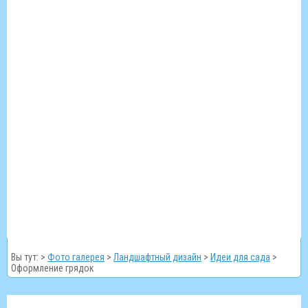
Вы тут: >
Фото галерея
>
Ландшафтный дизайн
>
Идеи для сада
>
Оформление грядок