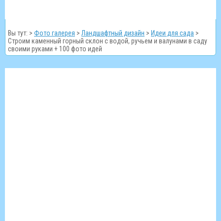
Вы тут: >
Фото галерея
>
Ландшафтный дизайн
>
Идеи для сада
>
Строим каменный горный склон с водой, ручьем и валунами в саду
своими руками + 100 фото идей