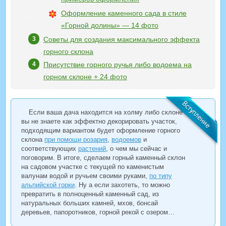
Оформление каменного сада в стиле
«Горной долины» — 14 фото
Советы для создания максимального эффекта
горного склона
Присутствие горного ручья либо водоема на
горном склоне + 24 фото
Если ваша дача находится на холму либо склоне и
вы не знаете как эффектно декорировать участок,
подходящим вариантом будет оформление горного
склона
при помощи розария
,
водоемов
и
соответствующих
растений
, о чем мы сейчас и
поговорим. В итоге, сделаем горный каменный склон
на садовом участке с текущей по каменистым
валунам водой и ручьем своими руками,
по типу
альпийской горки
. Ну а если захотеть, то можно
превратить в полноценный каменный сад, из
натуральных больших камней, мхов, бонсай
деревьев, папоротников, горной рекой с озером…