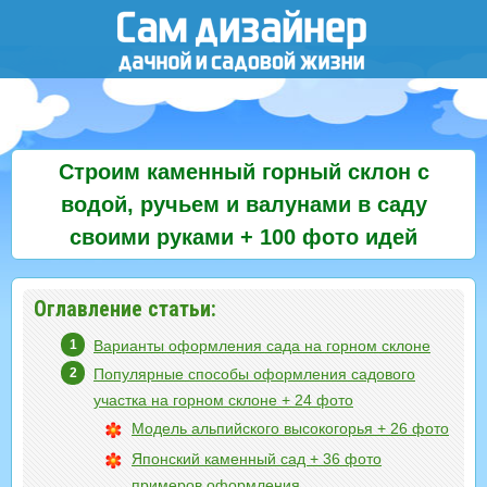
Строим каменный горный склон с
водой, ручьем и валунами в саду
своими руками + 100 фото идей
Оглавление статьи:
Варианты оформления сада на горном склоне
Популярные способы оформления садового
участка на горном склоне + 24 фото
Модель альпийского высокогорья + 26 фото
Японский каменный сад + 36 фото
примеров оформления