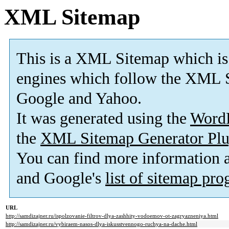
XML Sitemap
This is a XML Sitemap which is
engines which follow the XML S
Google and Yahoo.
It was generated using the
Word
the
XML Sitemap Generator Plu
You can find more information
and Google's
list of sitemap pr
URL
http://samdizajner.ru/ispolzovanie-filtrov-dlya-zashhity-vodoemov-ot-zagryazneniya.html
http://samdizajner.ru/vybiraem-nasos-dlya-iskusstvennogo-ruchya-na-dache.html