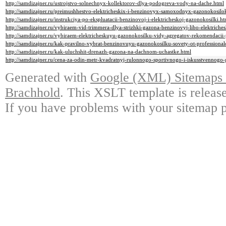
http://samdizajner.ru/ustrojstvo-solnechnyx-kollektorov-dlya-podogreva-vody-na-dache.html
http://samdizajner.ru/preimushhestvo-elektricheskix-i-benzinovyx-samoxodnyx-gazonokosilo
http://samdizajner.ru/instrukciya-po-ekspluatacii-benzinovoj-i-elektricheskoj-gazonokosilki.ht
http://samdizajner.ru/vybiraem-vid-trimmera-dlya-strizhki-gazona-benzinovyj-libo-elektriches
http://samdizajner.ru/vybiraem-elektricheskuyu-gazonokosilku-vidy-agregatov-rekomendacii
http://samdizajner.ru/kak-pravilno-vybrat-benzinovuyu-gazonokosilku-sovety-ot-professional
http://samdizajner.ru/kak-uluchshit-drenazh-gazona-na-dachnom-uchastke.html
http://samdizajner.ru/cena-za-odin-metr-kvadratnyj-rulonnogo-sportivnogo-i-iskusstvennogo
Generated with
Google (XML) Sitemaps G
Brachhold
. This XSLT template is releas
If you have problems with your sitemap p