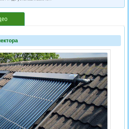
део
лектора