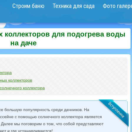
Строим баню
Техника для сада
Фото галер
х коллекторов для подогрева воды
на даче
ектора
ных коллекторов
солнечного коллектора
е большую популярность среди дачников. На
ассейне с помощью солнечного коллектора является
 Далее мы поговорим о том, что собой представляют
ают и где устанавливаются!