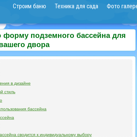
Строим баню
Техника для сада
Фото галер
 форму подземного бассейна для
вашего двора
ения в дизайне
й стиль
о
спользования бассейна
ссейна
ссейна сводится к индивидуальному выбору