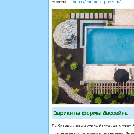
стажем —
https://composit-pools.ru/
Варианты формы бассейна
Выбранный вами стиль бассейна может б
современным, прямым и линейным. Лине