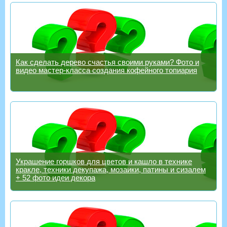
Как сделать дерево счастья своими руками? Фото и
видео мастер-класса создания кофейного топиария
Украшение горшков для цветов и кашло в технике
кракле, техники декупажа, мозаики, патины и сизалем
+ 52 фото идеи декора