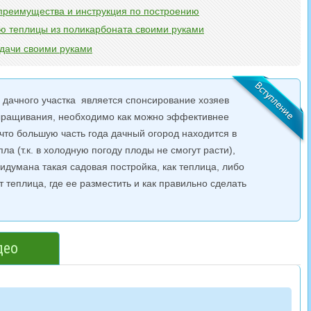
 преимущества и инструкция по построению
ю теплицы из поликарбоната своими руками
дачи своими руками
 дачного участка является спонсирование хозяев
ыращивания, необходимо как можно эффективнее
 что большую часть года дачный огород находится в
ла (т.к. в холодную погоду плоды не смогут расти),
идумана такая садовая постройка, как теплица, либо
т теплица, где ее разместить и как правильно сделать
део