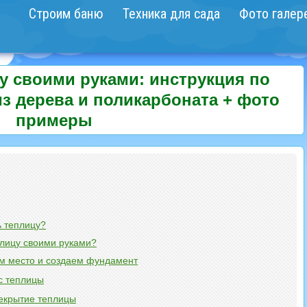
Строим баню
Техника для сада
Фото галер
цу своими руками: инструкция по
з дерева и поликарбоната + фото
примеры
ь теплицу?
плицу своими руками?
ем место и создаем фундамент
с теплицы
екрытие теплицы