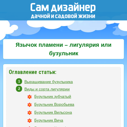
Язычок пламени – лигулярия или
бузульник
Оглавление статьи:
Выращивание бузульника
Виды и сорта лигулярии
Бузульник зубчатый
Бузульник Воробьева
Бузульник Вильсона
Бузульник Вича