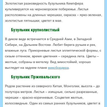
Золотистая разновидность бузульника Кемпфера
культивируется на черноморском побережье. Листья
расположены на длинных черешках, окраска – ярко-зеленая,
золотистые пятнышки, цветет в мае.
Бузульник крупнолистный
В диком виде встречается в Средней Азии, в Западной
Сибири, на Дальнем Востоке. Любит берега ручьев и рек,
влажные луга. Прикорневые листья эллиптической формы, с
сизым оттенком, время цветения – середина лета. Цветы –
желтые, собраны в метелку. Вид зимостойкий, хорошо
выглядит на заднем плане
миксбордера
.
Бузульник Пржевальского
Родом растение из северного Китая, Монголии, высота – до
полутора метров. Листья – изящные, сильно разрезанные,
черешки – красно-коричневые. Соцветия желтые,
колосовидные. Один из самых ранних бузульников, цветет в