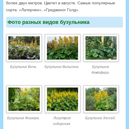
более двух метров. Цветет в августе. Самые популярные
сорта: «Латерчен», «Греджиног Голд».
Фото разных видов бузульника
Бузульник Вича.
Бузульник Вильсона.
Бузульник
Кемпфера.
Бузульник Фишера.
Лигулярия
Бузульник Хессей.
сибирская.