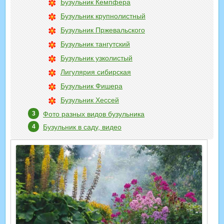
Бузульник Кемпфера
Бузульник крупнолистный
Бузульник Пржевальского
Бузульник тангутский
Бузульник узколистый
Лигулярия сибирская
Бузульник Фишера
Бузульник Хессей
Фото разных видов бузульника
Бузульник в саду, видео