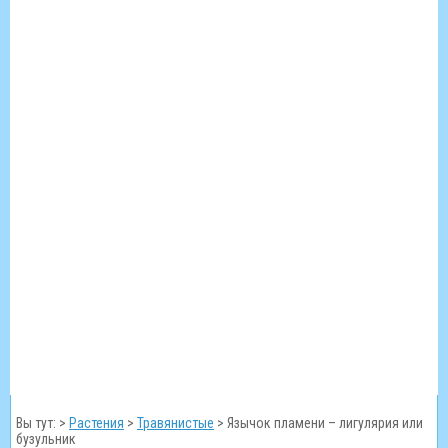
Вы тут: >
Растения
>
Травянистые
>
Язычок пламени – лигулярия или
бузульник