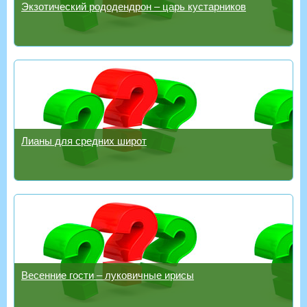
Экзотический рододендрон – царь кустарников
Лианы для средних широт
Весенние гости – луковичные ирисы