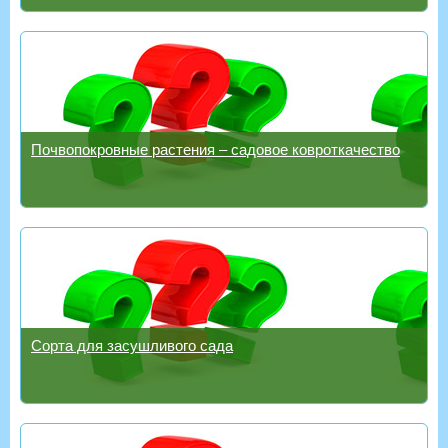
Почвопокровные растения – садовое ковроткачество
Сорта для засушливого сада