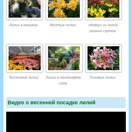
Лилии в горшках.
Желтые лилии.
«Ковер» из лилий
разных сортов.
Тепличные лилии.
Лилии в ландшафте
Розовые лилии.
сада.
Видео о весенней посадке лилий