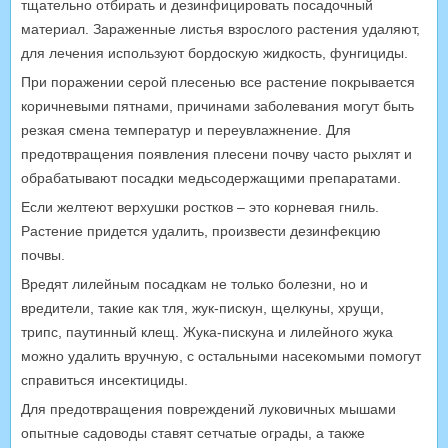
тщательно отбирать и дезинфицировать посадочный
материал. Зараженные листья взрослого растения удаляют,
для лечения используют бордоскую жидкость, фунгициды.
При поражении серой плесенью все растение покрывается
коричневыми пятнами, причинами заболевания могут быть
резкая смена температур и переувлажнение. Для
предотвращения появления плесени почву часто рыхлят и
обрабатывают посадки медьсодержащими препаратами.
Если желтеют верхушки ростков – это корневая гниль.
Растение придется удалить, произвести дезинфекцию
почвы.
Вредят лилейным посадкам не только болезни, но и
вредители, такие как тля, жук-пискун, щелкуны, хрущи,
трипс, паутинный клещ. Жука-пискуна и лилейного жука
можно удалить вручную, с остальными насекомыми помогут
справиться инсектициды.
Для предотвращения повреждений луковичных мышами
опытные садоводы ставят сетчатые ограды, а также