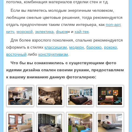
потолка, комбинация материалов отделки стен и т.д.
Если вы являетесь молодым энергичным человеком,
любящим смелые цветовые решения, тогда рекомендуется
отдать предпочтение таким стилям интерьера, как
поп-арт
,
китч
,
морской
,
эклектика
,
фьюж
н и
хай-тек
.
Для более взрослого поколения, спальню рекомендуется
оформить в стилях
классицизм
,
модерн
,
барокко
,
рококо
,
восточный
либо
конструктивизм
.
Что бы вы ознакомились с существующими фото
идеями дизайна спален своими руками, предоставляем
к вашему вниманию данную фотогалерею: