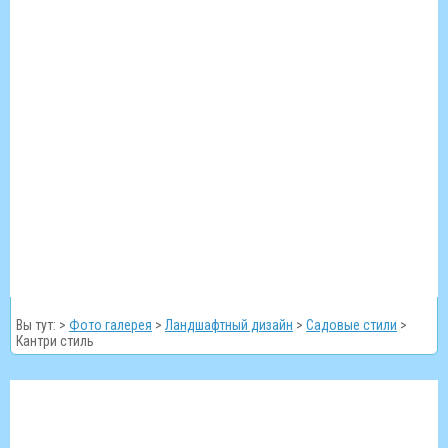
Вы тут: >
Фото галерея
>
Ландшафтный дизайн
>
Садовые стили
>
Кантри стиль