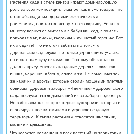
Растения сада в стиле кантри играют доминирующую
роль во всей композиции. Главное, как я уже говорил, не
стоит обзаводиться дорогими экзотическими
растениями, они только испортят всю картину. Если на
минутку вернуться мыслями в бабушкин сад, в память
приходят мак, пионы, георгины и душистый горошек. Вот
их и садите! Но не стоит забывать о том, что
деревенский сад служит не только украшением участка,
но и дает нам кучу витаминов. Поэтому обязательно
должны присутствовать плодовые деревья, такие как:
вишня, черешня, яблоня, слива и т.д. Не помешают так
же кабачки и арбузы, которые своими мощными плетями
обвивают деревья и заборы. «Изюминкой» деревенского
сада послужит выглядывающий из-за забора подсолнух.
Не забываем так же про ягодные кустарники, которые и
спонсируют нас витаминами и украшают садовую
территорию. К таким растениям относятся шиповник,
малина и крыжовник.
Что касается размещения всех растений на территории