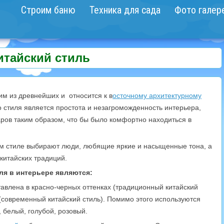
Строим баню
Техника для сада
Фото галер
итайский стиль
им из древнейших и относится к в
осточному архитектурному
о стиля является простота и незагроможденность интерьера,
аров таким образом, что бы было комфортно находиться в
ом стиле выбирают люди, любящие яркие и насыщенные тона, а
 китайских традиций.
ля в интерьере являются:
влена в красно-черных оттенках (традиционный китайский
 (современный китайский стиль). Помимо этого используются
 белый, голубой, розовый.