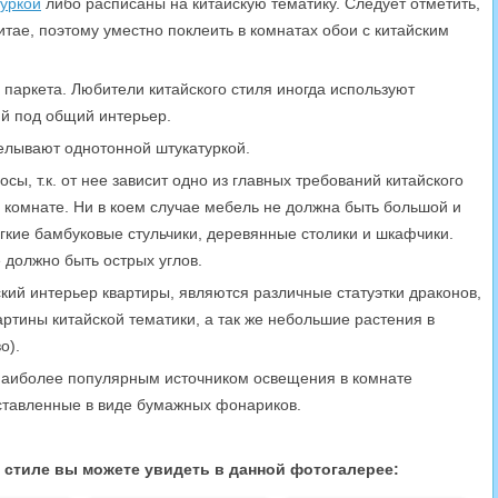
уркой
либо расписаны на китайскую тематику. Следует отметить,
тае, поэтому уместно поклеить в комнатах обои с китайским
и паркета. Любители китайского стиля иногда используют
й под общий интерьер.
елывают однотонной штукатуркой.
ы, т.к. от нее зависит одно из главных требований китайского
 комнате. Ни в коем случае мебель не должна быть большой и
гкие бамбуковые стульчики, деревянные столики и шкафчики.
е должно быть острых углов.
ий интерьер квартиры, являются различные статуэтки драконов,
ртины китайской тематики, а так же небольшие растения в
о).
Наиболее популярным источником освещения в комнате
ставленные в виде бумажных фонариков.
 стиле вы можете увидеть в данной фотогалерее: