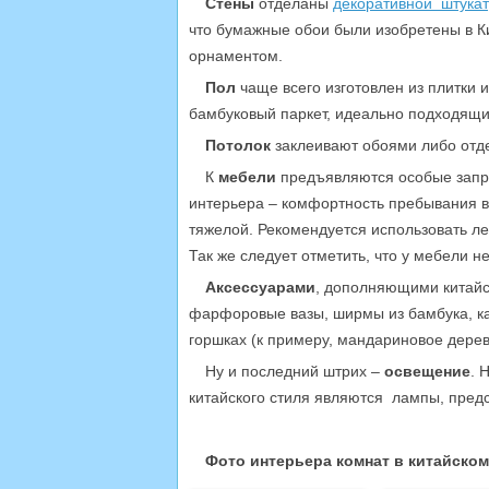
Стены
отделаны
декоративной штукат
что бумажные обои были изобретены в Ки
орнаментом.
Пол
чаще всего изготовлен из плитки 
бамбуковый паркет, идеально подходящи
Потолок
заклеивают обоями либо отд
К
мебели
предъявляются особые запрос
интерьера – комфортность пребывания в
тяжелой. Рекомендуется использовать ле
Так же следует отметить, что у мебели н
Аксессуарами
, дополняющими китайск
фарфоровые вазы, ширмы из бамбука, ка
горшках (к примеру, мандариновое дерев
Ну и последний штрих –
освещение
. 
китайского стиля являются лампы, пред
Фото интерьера комнат в китайском