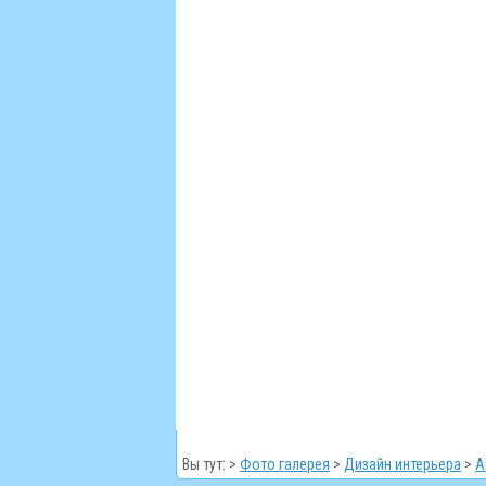
Вы тут: >
Фото галерея
>
Дизайн интерьера
>
А