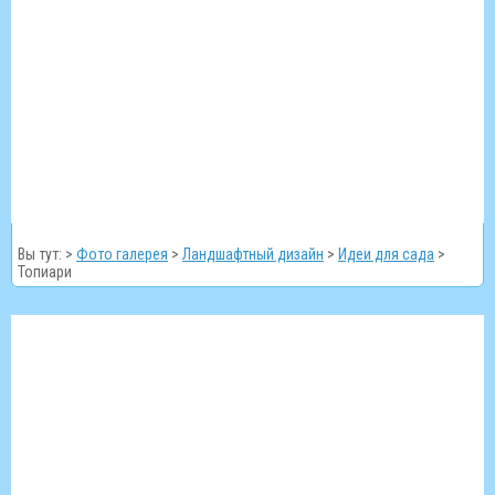
Вы тут: >
Фото галерея
>
Ландшафтный дизайн
>
Идеи для сада
>
Топиари