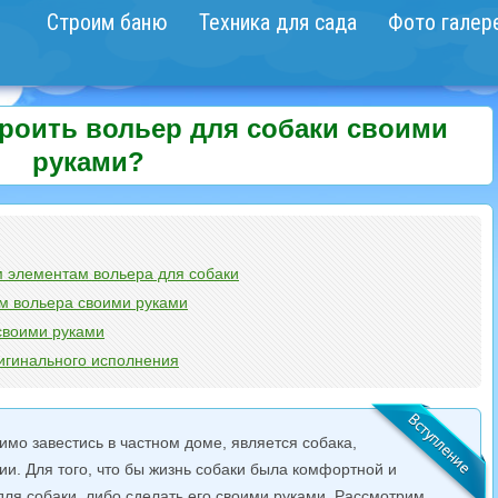
Строим баню
Техника для сада
Фото галер
роить вольер для собаки своими
руками?
 элементам вольера для собаки
м вольера своими руками
своими руками
ригинального исполнения
мо завестись в частном доме, является собака,
и. Для того, что бы жизнь собаки была комфортной и
для собаки либо сделать его своими руками. Рассмотрим