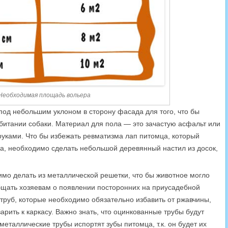
Необходимая площадь вольера
под небольшим уклоном в сторону фасада для того, что бы
битании собаки. Материал для пола — это зачастую асфальт или
руками. Что бы избежать ревматизма лап питомца, который
на, необходимо сделать небольшой деревянный настил из досок,
имо делать из металлической решетки, что бы животное могло
бщать хозяевам о появлении посторонних на приусадебной
 труб, которые необходимо обязательно избавить от ржавчины,
арить к каркасу. Важно знать, что оцинкованные трубы будут
еталлические трубы испортят зубы питомца, т.к. он будет их