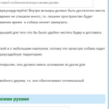
 перед созданием вольера своими руками
переусердствуйте! Внутри вольера должно быть достаточно места
 время не слишком много, т.к. лишнее пространство будет
зимнее время и собака начнет замерзать.
рышей для того что бы было удобно чистить будку и доставать
кой и с небольшим наклоном, потому что зачастую собака сидит
приусадебную территорию.
покрытие, оно должно иметь основание из досок для
войного дерева, т.к. оно обеспечивает оптимальный
воими руками