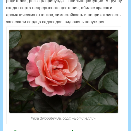
родителей, розы флорибунда – обильноцветущие. В группу
входят сорта непрерывного цветения, обилие красок и
ароматических оттенков, зимостойкость и неприхотливость
завоевали сердца садоводов: вид очень популярен.
Роза флорибунда, сорт «Ботичелли».