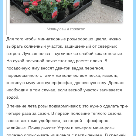
Мини-розы в горшках.
Для того чтобы миниатюрные розы хорошо цвели, нужно
выбрать солнечный участок, защищенный от северных
ветров. Лучшая почва – суглинок со слабой кислотностью.
На сухой песчаной почве этот вид растет плохо. В
посадочную яму вносят два-три ведра перегноя,
перемешанного с таким же количеством песка, известь,
костяную муку или суперфосфат, древесную золу. Дренаж
необходим в том случае, если весной участок заливается
водой.
В течение лета розы подкармливают, это нужно сделать три-
четыре раза за сезон. В первой половине теплого сезона
вносят азотные удобрения, во второй – фосфорно-
калийные. Почву рыхлят. Утром и вечером мини-розы
полезно опрыскивать из шланга с распылением. В средней