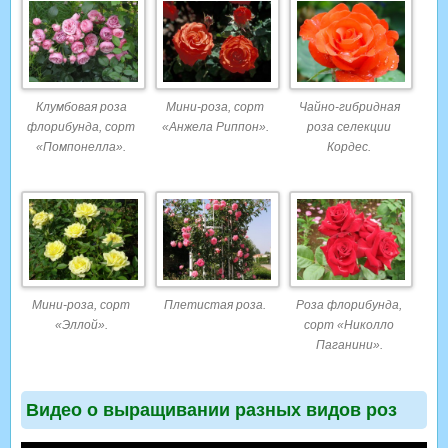
Клумбовая роза
Мини-роза, сорт
Чайно-гибридная
флорибунда, сорт
«Анжела Риппон».
роза селекции
«Помпонелла».
Кордес.
Мини-роза, сорт
Плетистая роза.
Роза флорибунда,
«Эллой».
сорт «Николло
Паганини».
Видео о выращивании разных видов роз