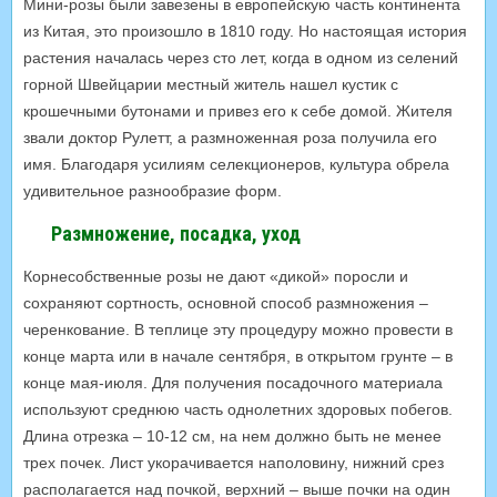
Мини-розы были завезены в европейскую часть континента
из Китая, это произошло в 1810 году. Но настоящая история
растения началась через сто лет, когда в одном из селений
горной Швейцарии местный житель нашел кустик с
крошечными бутонами и привез его к себе домой. Жителя
звали доктор Рулетт, а размноженная роза получила его
имя. Благодаря усилиям селекционеров, культура обрела
удивительное разнообразие форм.
Размножение, посадка, уход
Корнесобственные розы не дают «дикой» поросли и
сохраняют сортность, основной способ размножения –
черенкование. В теплице эту процедуру можно провести в
конце марта или в начале сентября, в открытом грунте – в
конце мая-июля. Для получения посадочного материала
используют среднюю часть однолетних здоровых побегов.
Длина отрезка – 10-12 см, на нем должно быть не менее
трех почек. Лист укорачивается наполовину, нижний срез
располагается над почкой, верхний – выше почки на один