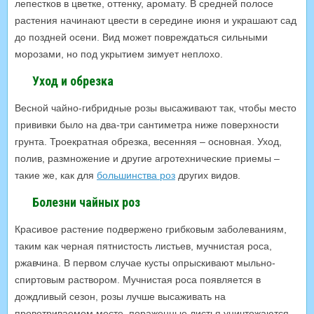
лепестков в цветке, оттенку, аромату. В средней полосе
растения начинают цвести в середине июня и украшают сад
до поздней осени. Вид может повреждаться сильными
морозами, но под укрытием зимует неплохо.
Уход и обрезка
Весной чайно-гибридные розы высаживают так, чтобы место
прививки было на два-три сантиметра ниже поверхности
грунта. Троекратная обрезка, весенняя – основная. Уход,
полив, размножение и другие агротехнические приемы –
такие же, как для
большинства роз
других видов.
Болезни чайных роз
Красивое растение подвержено грибковым заболеваниям,
таким как черная пятнистость листьев, мучнистая роса,
ржавчина. В первом случае кусты опрыскивают мыльно-
спиртовым раствором. Мучнистая роса появляется в
дождливый сезон, розы лучше высаживать на
проветриваемом месте, пораженные листья уничтожаются.