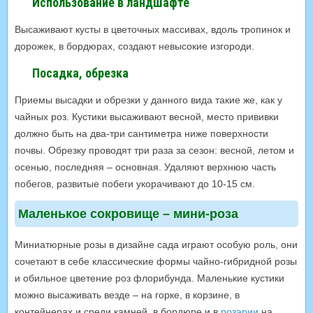
Использование в ландшафте
Высаживают кусты в цветочных массивах, вдоль тропинок и
дорожек, в бордюрах, создают невысокие изгороди.
Посадка, обрезка
Приемы высадки и обрезки у данного вида такие же, как у
чайных роз. Кустики высаживают весной, место прививки
должно быть на два-три сантиметра ниже поверхности
почвы. Обрезку проводят три раза за сезон: весной, летом и
осенью, последняя – основная. Удаляют верхнюю часть
побегов, развитые побеги укорачивают до 10-15 см.
Маленькое сокровище – мини-роза
Миниатюрные розы в дизайне сада играют особую роль, они
сочетают в себе классические формы чайно-гибридной розы
и обильное цветение роз флорибунда. Маленькие кустики
можно высаживать везде – на горке, в корзине, в
контейнерах и среди камней, в бордюре и в
розарии
на