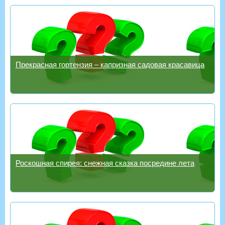
Прекрасная гортензия – капризная садовая красавица
Роскошная спирея: снежная сказка посредине лета