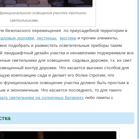
функционального освещения участка тропинки
светильниками.
для безопасного перемещения по приусадебной территории в
садовые дорожки
,
лестницы
,
мостики
и прочие элементы,
жно подобрать и разместить осветительные приборы таким
ий ландшафтный дизайн участка и ненавязчиво подчеркивали все
онные светильники для освещения садовых дорожек, т.к. их свет
освещенный контур дорожки. Что касается высоких столбов для
бщую композицию сада и делает его более строгим, что
что функциональное освещение участка должно быть простым в
м и экономичным. Что касается последнего, то для такого
вать светильники на солнечных батареях
либо лампы с
стка