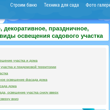
Строим баню
Техника для сада
Фото галер
 декоративное, праздничное,
 виды освещения садового участка
ещение участка и дома
участка и придомовой территории
астка
нное освещение фасада дома
сада дома
ада, освещение участка снизу вверх
сверху вниз