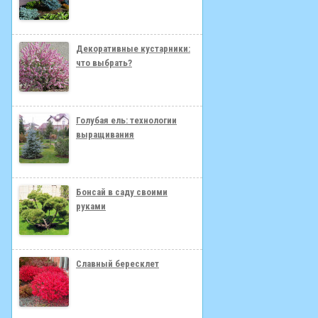
Декоративные кустарники:
что выбрать?
Голубая ель: технологии
выращивания
Бонсай в саду своими
руками
Славный бересклет