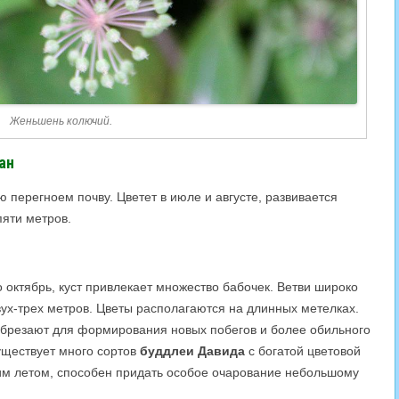
Женьшень колючий.
ан
 перегноем почву. Цветет в июле и августе, развивается
пяти метров.
о октябрь, куст привлекает множество бабочек. Ветви широко
вух-трех метров. Цветы располагаются на длинных метелках.
 обрезают для формирования новых побегов и более обильного
уществует много сортов
буддлеи Давида
с богатой цветовой
ним летом, способен придать особое очарование небольшому