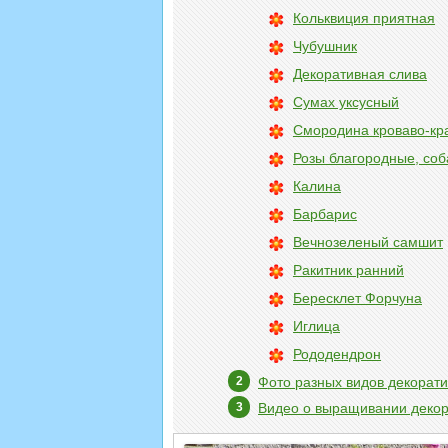
Кольквиция приятная
Чубушник
Декоративная слива
Сумах уксусный
Смородина кроваво-кр
Розы благородные, соб
Калина
Барбарис
Вечнозеленый самшит
Ракитник ранний
Бересклет Форчуна
Иглица
Рододендрон
Фото разных видов декорати
Видео о выращивании декор