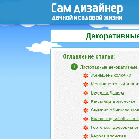
Декоративные
Оглавление статьи:
Листопадные декоративные 
Женьшень колючий
Мелкоцветковый конск
Буддлея Давида
Калликарпа японская
Скумпия обыкновенна
Волчеягодник обыкнов
Гортензия древовидна
Керрия японская