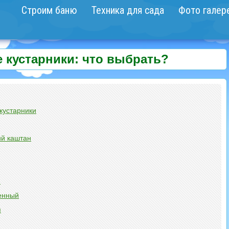
Строим баню
Техника для сада
Фото галер
 кустарники: что выбрать?
кустарники
ий каштан
я
енный
я