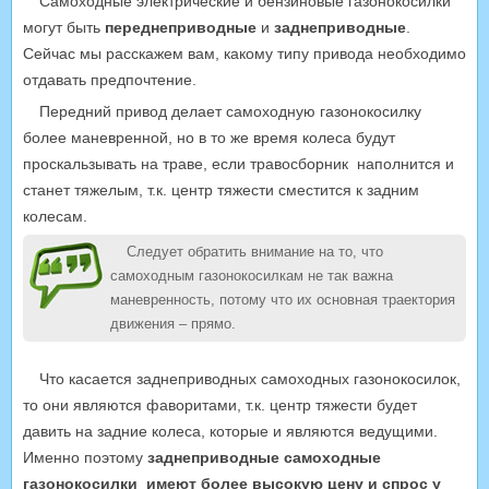
Самоходные электрические и бензиновые газонокосилки
могут быть
переднеприводные
и
заднеприводные
.
Сейчас мы расскажем вам, какому типу привода необходимо
отдавать предпочтение.
Передний привод делает самоходную газонокосилку
более маневренной, но в то же время колеса будут
проскальзывать на траве, если травосборник наполнится и
станет тяжелым, т.к. центр тяжести сместится к задним
колесам.
Следует обратить внимание на то, что
самоходным газонокосилкам не так важна
маневренность, потому что их основная траектория
движения – прямо.
Что касается заднеприводных самоходных газонокосилок,
то они являются фаворитами, т.к. центр тяжести будет
давить на задние колеса, которые и являются ведущими.
Именно поэтому
заднеприводные самоходные
газонокосилки имеют более высокую цену и спрос у