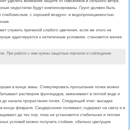
оит уделить внимание защите от сквозняков и сильного ветра.
рные недостатки будут компенсированы. Грунт должен быть
 слабокислым, с хорошей воздухо- и водопроницаемостью.
енаж.
ет служить причиной слабого цветения, если же этого не
 лучше адаптируется к нетипичным условиям, становится менее
ое. При работе с ним нужны защитные перчатки и соблюдение
горшки в конце зимы. Стимулировать просыпание почек можно
батывают раствором фунгицидов, замачивают в теплой воде и
в до начала прорастания почек. Следующий этап: высадка
 в конце февраля. Сандерсонию поливают, содержат на свету и в
ащивают до тех пор, пока не установится стабильная и теплая
нных условий можно получить стойкие, обильно цветущие