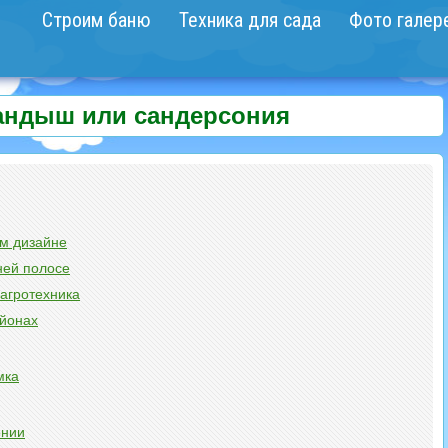
Строим баню
Техника для сада
Фото галер
андыш или сандерсония
м дизайне
ней полосе
агротехника
айонах
мка
онии