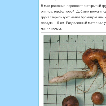
В мае растение переносят в открытый гру
опилок, торфа, корой. Добавки помогут с
грунт стерилизуют метил бромидом или 
посадки – 5 см. Разделенный материал у
линии почвы.