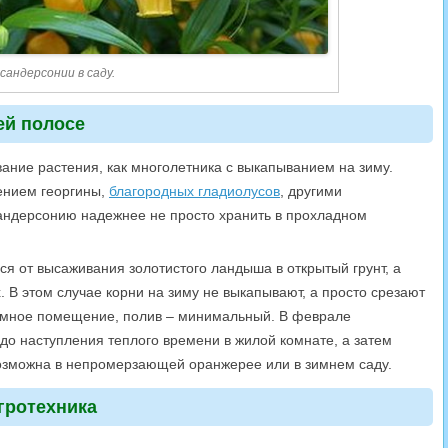
сандерсонии в саду.
ей полосе
вание растения, как многолетника с выкапыванием на зиму.
ением георгины,
благородных гладиолусов
, другими
сандерсонию надежнее не просто хранить в прохладном
ься от высаживания золотистого ландыша в открытый грунт, а
. В этом случае корни на зиму не выкапывают, а просто срезают
темное помещение, полив – минимальный. В феврале
до наступления теплого времени в жилой комнате, а затем
 возможна в непромерзающей оранжерее или в зимнем саду.
гротехника