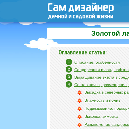
Золотой л
Оглавление статьи:
Описание, особенности
Сандерсония в ландшафтно
Выращивание экзота в сред
Состав почвы, размещение, 
Высадка в северных р
Влажность и полив
Подвязывание, подкор
Выкопка, зимовка
Размножение сандерс