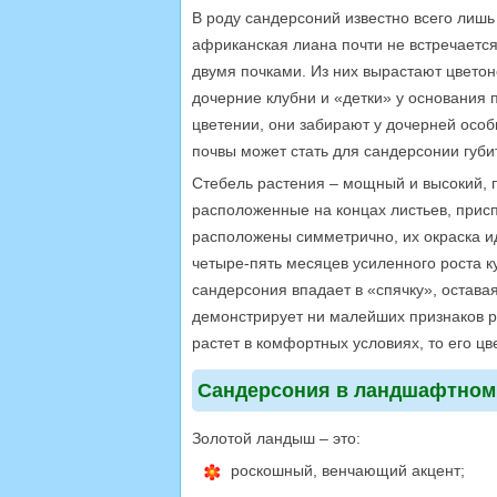
В роду сандерсоний известно всего лишь
африканская лиана почти не встречается
двумя почками. Из них вырастают цветон
дочерние клубни и «детки» у основания 
цветении, они забирают у дочерней осо
почвы может стать для сандерсонии губ
Стебель растения – мощный и высокий, п
расположенные на концах листьев, прис
расположены симметрично, их окраска и
четыре-пять месяцев усиленного роста ку
сандерсония впадает в «спячку», остава
демонстрирует ни малейших признаков ро
растет в комфортных условиях, то его ц
Сандерсония в ландшафтном
Золотой ландыш – это:
роскошный, венчающий акцент;