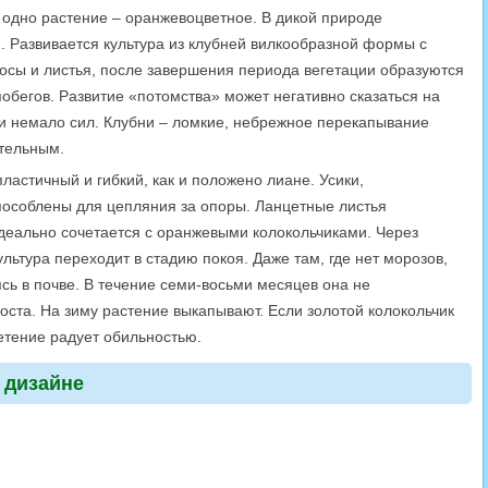
 одно растение – оранжевоцветное. В дикой природе
. Развивается культура из клубней вилкообразной формы с
осы и листья, после завершения периода вегетации образуются
побегов. Развитие «потомства» может негативно сказаться на
би немало сил. Клубни – ломкие, небрежное перекапывание
ительным.
ластичный и гибкий, как и положено лиане. Усики,
пособлены для цепляния за опоры. Ланцетные листья
деально сочетается с оранжевыми колокольчиками. Через
льтура переходит в стадию покоя. Даже там, где нет морозов,
ясь в почве. В течение семи-восьми месяцев она не
ста. На зиму растение выкапывают. Если золотой колокольчик
ветение радует обильностью.
 дизайне