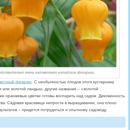
ействительно очень напоминают китайские фонарики.
вестный физалис
. С необычностью плодов этого кустарника
я или золотой ландыш, другие названия – «золотой
кие оранжевые цветки готовы воспарить над садом. Диковинность
тва. Садовая красавица непроста в выращивании, она плохо
зультатов – придется потрудиться и опытному садоводу.