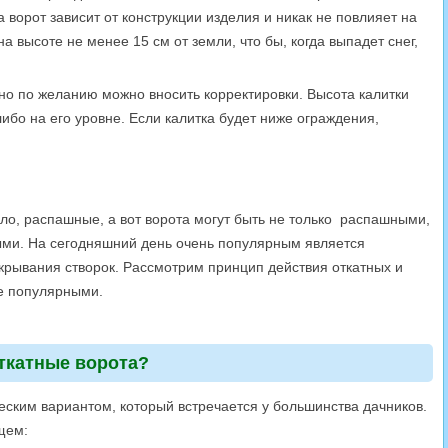
а ворот зависит от конструкции изделия и никак не повлияет на
а высоте не менее 15 см от земли, что бы, когда выпадет снег,
но по желанию можно вносить корректировки. Высота калитки
бо на его уровне. Если калитка будет ниже ограждения,
вило, распашные, а вот ворота могут быть не только распашными,
ыми. На сегодняшний день очень популярным является
крывания створок. Рассмотрим принцип действия откатных и
ее популярными.
ткатные ворота?
ским вариантом, который встречается у большинства дачников.
щем: