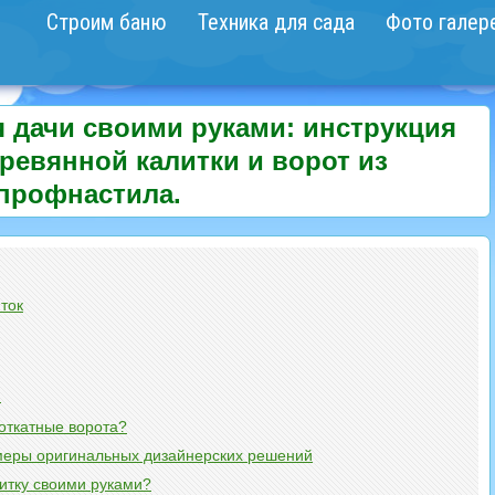
Строим баню
Техника для сада
Фото галер
я дачи своими руками: инструкция
ревянной калитки и ворот из
профнастила.
ток
я
откатные ворота?
имеры оригинальных дизайнерских решений
итку своими руками?