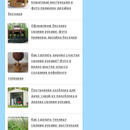
пошаговая инструкция и
фото примеры дизайна
беседки
Оформляем беседку
своими руками: фото
примеры дизайна беседки
Как сделать дерево счастья
своими руками? Фото и
видео мастер-класса
создания кофейного
топиария
Построение хозблока для
дачи: сарай из пеноблока и
дерева своими руками.
Как сделать теплицу
своими руками: инструкция