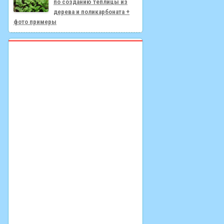
по созданию теплицы из
дерева и поликарбоната +
фото примеры