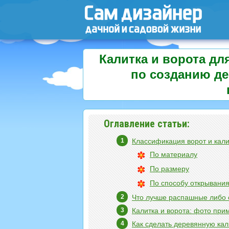
Калитка и ворота дл
по созданию де
Оглавление статьи:
Классификация ворот и кали
По материалу
По размеру
По способу открывани
Что лучше распашные либо 
Калитка и ворота: фото пр
Как сделать деревянную кал