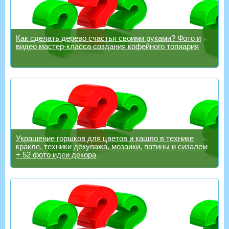
Как сделать дерево счастья своими руками? Фото и
видео мастер-класса создания кофейного топиария
Украшение горшков для цветов и кашло в технике
кракле, техники декупажа, мозаики, патины и сизалем
+ 52 фото идеи декора