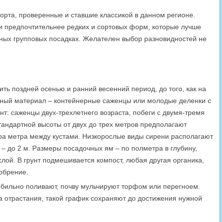
орта, проверенные и ставшие классикой в данном регионе.
и предпочтительнее редких и сортовых форм, которые лучше
вных групповых посадках. Желателен выбор разновидностей не
ь поздней осенью и ранний весенний период, до того, как на
чный материал – контейнерные саженцы или молодые деленки с
т: саженцы двух-трехлетнего возраста, побеги с двумя-тремя
тандартной высоты от двух до трех метров предполагают
ора метра между кустами. Низкорослые виды сирени располагают
 – до 2 м. Размеры посадочных ям – по полметра в глубину,
лой. В грунт подмешивается компост, любая другая органика,
обрение.
обильно поливают, почву мульчируют торфом или перегноем.
 отрастания, такой график сохраняют до достижения нужной