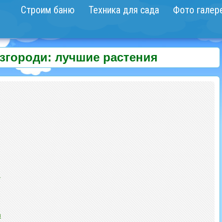
Строим баню
Техника для сада
Фото галер
згороди: лучшие растения
и
и