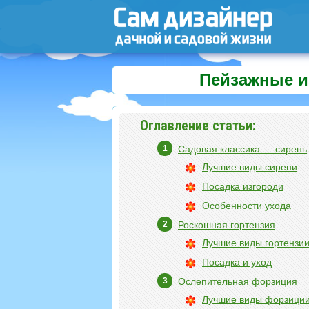
Пейзажные и
Оглавление статьи:
Садовая классика — сирень
Лучшие виды сирени
Посадка изгороди
Особенности ухода
Роскошная гортензия
Лучшие виды гортензи
Посадка и уход
Ослепительная форзиция
Лучшие виды форзици