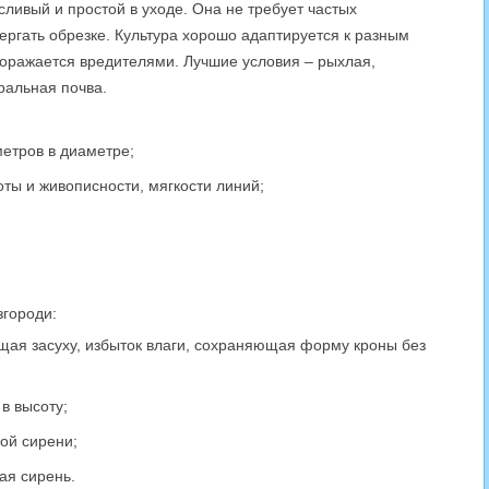
сливый и простой в уходе. Она не требует частых
ргать обрезке. Культура хорошо адаптируется к разным
поражается вредителями. Лучшие условия – рыхлая,
ральная почва.
метров в диаметре;
оты и живописности, мягкости линий;
городи:
щая засуху, избыток влаги, сохраняющая форму кроны без
в высоту;
кой сирени;
ая сирень.