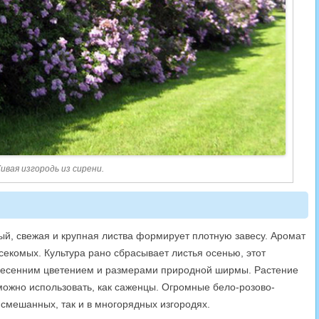
ивая изгородь из сирени.
ый, свежая и крупная листва формирует плотную завесу. Аромат
екомых. Культура рано сбрасывает листья осенью, этот
весенним цветением и размерами природной ширмы. Растение
можно использовать, как саженцы. Огромные бело-розово-
 смешанных, так и в многорядных изгородях.