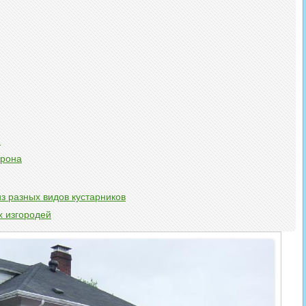
н
дрона
з разных видов кустарников
 изгородей