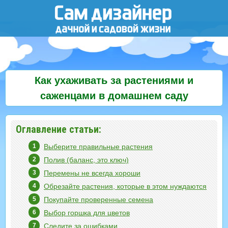
Как ухаживать за растениями и
саженцами в домашнем саду
Оглавление статьи:
Выберите правильные растения
Полив (баланс, это ключ)
Перемены не всегда хороши
Обрезайте растения, которые в этом нуждаются
Покупайте проверенные семена
Выбор горшка для цветов
Следите за ошибками