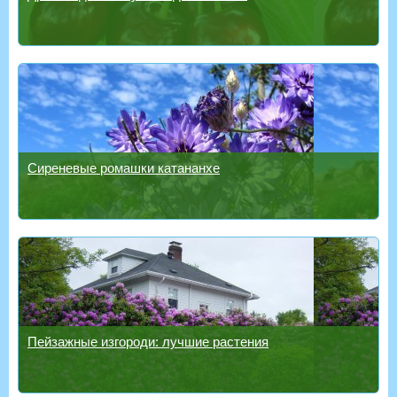
Сиреневые ромашки катананхе
Пейзажные изгороди: лучшие растения