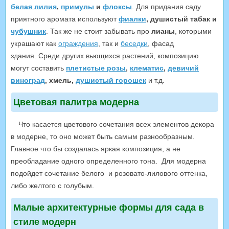
белая лилия
,
примулы
и
флоксы
. Для придания саду
приятного аромата используют
фиалки
, душистый табак и
чубушник
. Так же не стоит забывать про
лианы
, которыми
украшают как
ограждения
, так и
беседки
, фасад
здания. Среди других вьющихся растений, композицию
могут составить
плетистые розы
,
клематис
,
девичий
виноград
, хмель,
душистый горошек
и т.д.
Цветовая палитра модерна
Что касается цветового сочетания всех элементов декора
в модерне, то оно может быть самым разнообразным.
Главное что бы создалась яркая композиция, а не
преобладание одного определенного тона. Для модерна
подойдет сочетание белого и розовато-лилового оттенка,
либо желтого с голубым.
Малые архитектурные формы для сада в
стиле модерн