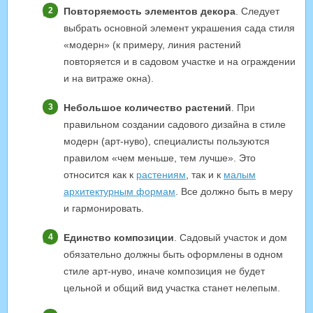
Повторяемость элементов декора
. Следует
выбрать основной элемент украшения сада стиля
«модерн» (к примеру, линия растений
повторяется и в садовом участке и на ограждении
и на витраже окна).
Небольшое количество растений
. При
правильном создании садового дизайна в стиле
модерн (арт-нуво), специалисты пользуются
правилом «чем меньше, тем лучше». Это
относится как к
растениям
, так и к
малым
архитектурным формам
. Все должно быть в меру
и гармонировать.
Единство композиции
. Садовый участок и дом
обязательно должны быть оформлены в одном
стиле арт-нуво, иначе композиция не будет
цельной и общий вид участка станет нелепым.