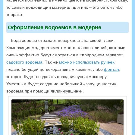
касается последних, а именно цветов в модернистском саду,
то самый подходящий материал для них – это бетон либо
терракот.
Оформление водоемов в модерне
Вода хорошо отражает поверхность на своей глади.
Композиция модерна имеет много плавных линий, которые
очень эффектно будут смотреться в «природном зеркале»
садового водоёма
. Так же
можно использовать ручеек
,
плавно бегущий по декоративным камням, либо
фонтан
,
которые будет создавать праздничную атмосферу.
Уместным будет создание небольшой «запущенности»
водоема при помощи лилии-кувшинки.