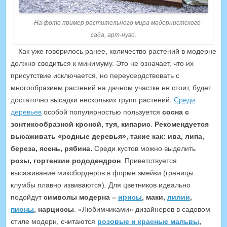
На фото пример растительного мира модернистского
сада, арт-нуво.
Как уже говорилось ранее, количество растений в модерне
должно сводиться к минимуму. Это не означает, что их
присутствие исключается, но переусердствовать с
многообразием растений на дачном участке не стоит, будет
достаточно высадки нескольких групп растений.
Среди
деревьев
особой популярностью пользуется
сосна с
зонтикообразной кроной, туя, кипарис
.
Рекомендуется
высаживать «родные деревья», такие как: ива, липа,
береза, ясень, рябина.
Среди кустов можно выделить
розы, гортензии рододендрон
. Приветствуется
высаживание миксбордеров в форме змейки (границы
клумбы плавно извиваются). Для цветников идеально
подойдут
символы модерна –
ирисы
, маки,
лилии
,
пионы
, нарциссы
. «Любимчиками» дизайнеров в садовом
стиле модерн, считаются
розовые и красные мальвы
,